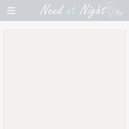
Need
at
Night