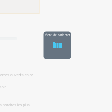
Merci de patienter
mmerces ouverts en ce
soin
s horaires les plus