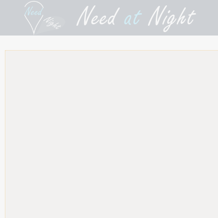
Need
at
Night